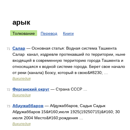
арык
Толкование
Перевод
Книги
Салар
— Основная статья: Водная система Ташкента
71
Салар канал, издревле протекавший по территории, ныне
входящей в современную территорию города Ташкента и
относящаяся к водной системе города. Берет свое начало
от реки (канала) Бозсу, который в свою&#8230; …
Википедия
Ферганский округ
— Страна СССР …
72
Википедия
Абдужаббаров
— Абдужаббаров, Садык Садык
73
Абдужаббаров 15&#160;июля 1925(19250715)&#160; 30
июля 2004 Место&#160;рождения …
Википедия