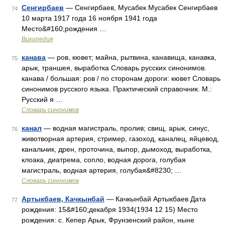
Сенгирбаев
— Сенгирбаев, Мусабек Мусабек Сенгирбаев
74
10 марта 1917 года 16 ноября 1941 года
Место&#160;рождения …
Википедия
канава
— ров, кювет; майна, рытвина, канавища, канавка,
75
арык, траншея, выработка Словарь русских синонимов.
канава / большая: ров / по сторонам дороги: кювет Словарь
синонимов русского языка. Практический справочник. М.:
Русский я …
Словарь синонимов
канал
— водная магистраль, пролив; свищ, арык, синус,
76
животворная артерия, стример, газоход, каналец, яйцевод,
канальчик, дрен, проточина, выпор, дымоход, выработка,
клоака, диатрема, сопло, водная дорога, голубая
магистраль, водная артерия, голубая&#8230; …
Словарь синонимов
Артыкбаев, Качкынбай
— Качкынбай Артыкбаев Дата
77
рождения: 15&#160;декабря 1934(1934 12 15) Место
рождения: с. Кепер Арык, Фрунзенский район, ныне