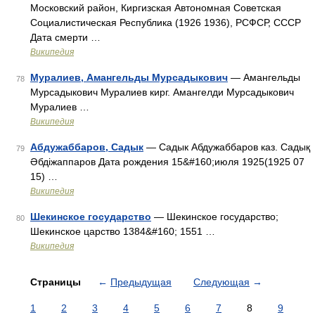
Московский район, Киргизская Автономная Советская
Социалистическая Республика (1926 1936), РСФСР, СССР
Дата смерти …
Википедия
Муралиев, Амангельды Мурсадыкович
— Амангельды
78
Мурсадыкович Муралиев кирг. Амангелди Мурсадыкович
Муралиев …
Википедия
Абдужаббаров, Садык
— Садык Абдужаббаров каз. Садық
79
Әбдіжаппаров Дата рождения 15&#160;июля 1925(1925 07
15) …
Википедия
Шекинское государство
— Шекинское государство;
80
Шекинское царство 1384&#160; 1551 …
Википедия
Страницы
←
Предыдущая
Следующая
→
1
2
3
4
5
6
7
8
9